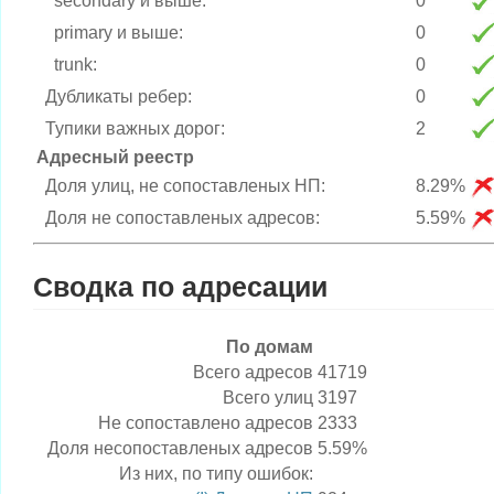
secondary и выше:
0
primary и выше:
0
trunk:
0
Дубликаты ребер:
0
Тупики важных дорог:
2
Адресный реестр
Доля улиц, не сопоставленых НП:
8.29%
Доля не сопоставленых адресов:
5.59%
Сводка по адресации
По домам
Всего адресов
41719
Всего улиц
3197
Не сопоставлено адресов
2333
Доля несопоставленых адресов
5.59%
Из них, по типу ошибок: