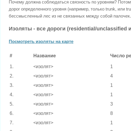
Почему должна соблюдаться связность по уровням? Потому
дорог определенного уровня (например, только trunk, или t
бессмысленный лес из не связанных между собой палочек.
Изоляты - все дороги (residential/unclassified
Посмотреть изоляты на карте
#
Название
Число р
1.
<изолят>
1
2.
<изолят>
4
3.
<изолят>
1
4.
<изолят>
1
5.
<изолят>
3
6.
<изолят>
8
7.
<изолят>
1