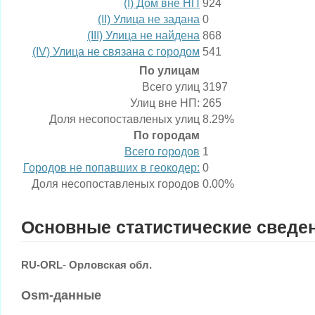
(I) Дом вне НП
924
(II) Улица не задана
0
(III) Улица не найдена
868
(IV) Улица не связана с городом
541
По улицам
Всего улиц
3197
Улиц вне НП:
265
Доля несопоставленых улиц
8.29%
По городам
Всего городов
1
Городов не попавших в геокодер:
0
Доля несопоставленых городов
0.00%
Основные статистические сведе
RU-ORL
-
Орловская обл.
Osm-данные