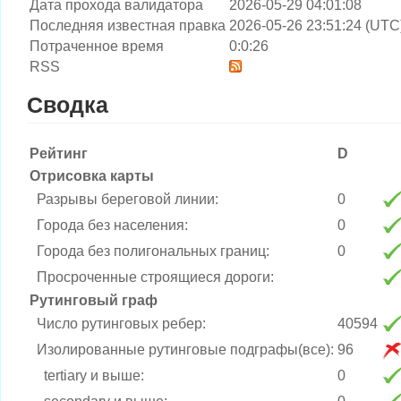
Дата прохода валидатора
2026-05-29 04:01:08
Последняя известная правка
2026-05-26 23:51:24 (UTC
Потраченное время
0:0:26
RSS
Сводка
Рейтинг
D
Отрисовка карты
Разрывы береговой линии:
0
Города без населения:
0
Города без полигональных границ:
0
Просроченные строящиеся дороги:
Рутинговый граф
Число рутинговых ребер:
40594
Изолированные рутинговые подграфы(все):
96
tertiary и выше:
0