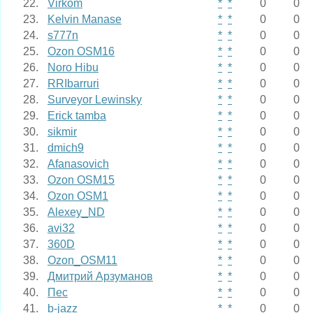
22.
Virkom
*
*
0
0
23.
Kelvin Manase
*
*
0
0
24.
s777n
*
*
0
0
25.
Ozon OSM16
*
*
0
0
26.
Noro Hibu
*
*
0
0
27.
RRIbarruri
*
*
0
0
28.
Surveyor Lewinsky
*
*
0
0
29.
Erick tamba
*
*
0
0
30.
sikmir
*
*
0
0
31.
dmich9
*
*
0
0
32.
Afanasovich
*
*
0
0
33.
Ozon OSM15
*
*
0
0
34.
Ozon OSM1
*
*
0
0
35.
Alexey_ND
*
*
0
0
36.
avi32
*
*
0
0
37.
360D
*
*
0
0
38.
Ozon_OSM11
*
*
0
0
39.
Дмитрий Арзуманов
*
*
0
0
40.
Пес
*
*
0
0
41.
b-jazz
*
*
0
0