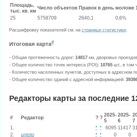
Площадь,
Число объектов
Правок в день
моложе 
тыс. кв. км
25
5758709
2640,1
0,6%
Расшифровку показателей см. на
странице статистики
.
#
Итоговая карта
- Общая протяженность дорог:
14817
км, дворовых проездо
- Общее количество точек интереса (POI):
10765
шт., в том
- Количество населенных пунктов, доступных в адресном п
- Общее количество зданий с адресной информацией:
3938
Редакторы карты за последние 1
2025-
2025-
2
#
Редактор
?
?
5
6
7
1.
*
*
6095
11417
3
2.
untoto
*
*
0
0