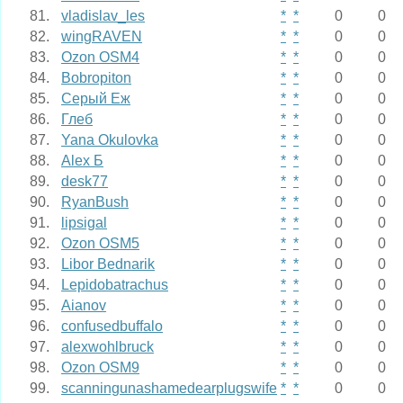
81.
vladislav_les
*
*
0
0
82.
wingRAVEN
*
*
0
0
83.
Ozon OSM4
*
*
0
0
84.
Bobropiton
*
*
0
0
85.
Серый Еж
*
*
0
0
86.
Глеб
*
*
0
0
87.
Yana Okulovka
*
*
0
0
88.
Alex Б
*
*
0
0
89.
desk77
*
*
0
0
90.
RyanBush
*
*
0
0
91.
lipsigal
*
*
0
0
92.
Ozon OSM5
*
*
0
0
93.
Libor Bednarik
*
*
0
0
94.
Lepidobatrachus
*
*
0
0
95.
Aianov
*
*
0
0
96.
confusedbuffalo
*
*
0
0
97.
alexwohlbruck
*
*
0
0
98.
Ozon OSM9
*
*
0
0
99.
scanningunashamedearplugswife
*
*
0
0