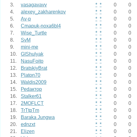
3.
vasagavavv
*
*
0
0
4.
alexey_zakharenkov
*
*
0
0
5.
Av-p
*
*
0
0
6.
Cmapuk-noxa6bl4
*
*
0
0
7.
Wise_Turtle
*
*
0
0
8.
SvM
*
*
0
0
9.
mini-me
*
*
0
0
10.
GIShulyak
*
*
0
0
11.
NasuFoito
*
*
0
0
12.
BratskiyBrat
*
*
0
0
13.
Platon70
*
*
0
0
14.
Waldis2009
*
*
0
0
15.
Реdактор
*
*
0
0
16.
Stalker61
*
*
0
0
17.
2MOFLCT
*
*
0
0
18.
TrTtpTm
*
*
0
0
19.
Baraka Jungwa
*
*
0
0
20.
ednzxt
*
*
0
0
21.
Elizen
*
*
0
0