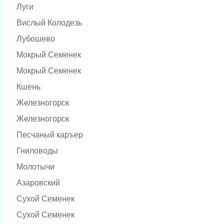
Луги
Вислый Колодезь
Лубошево
Мокрый Семенек
Мокрый Семенек
Кшень
Железногорск
Железногорск
Песчаный каръер
Гниловоды
Молотычи
Азаровский
Сухой Семенек
Сухой Семенек