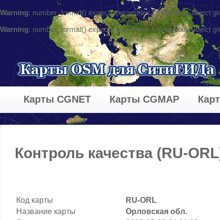
Warning
: number_format() expects parameter 1 to be float, object gi
Warning
: number_format() expects parameter 1 to be float, object gi
Карты CGNET
Карты CGMAP
Кар
Контроль качества (RU-ORL
Код карты
RU-ORL
Название карты
Орловская обл.