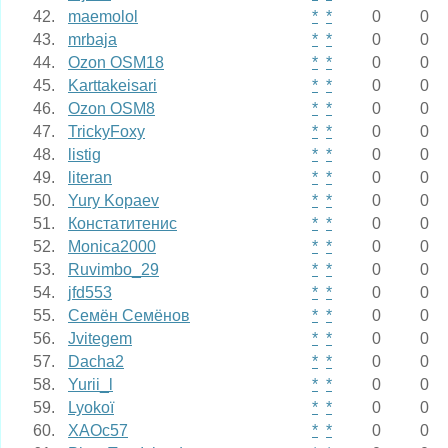
42.
maemolol
*
*
0
0
43.
mrbaja
*
*
0
0
44.
Ozon OSM18
*
*
0
0
45.
Karttakeisari
*
*
0
0
46.
Ozon OSM8
*
*
0
0
47.
TrickyFoxy
*
*
0
0
48.
listig
*
*
0
0
49.
literan
*
*
0
0
50.
Yury Kopaev
*
*
0
0
51.
Констатитенис
*
*
0
0
52.
Monica2000
*
*
0
0
53.
Ruvimbo_29
*
*
0
0
54.
jfd553
*
*
0
0
55.
Семён Семёнов
*
*
0
0
56.
Jvitegem
*
*
0
0
57.
Dacha2
*
*
0
0
58.
Yurii_l
*
*
0
0
59.
Lyokoï
*
*
0
0
60.
XAOc57
*
*
0
0