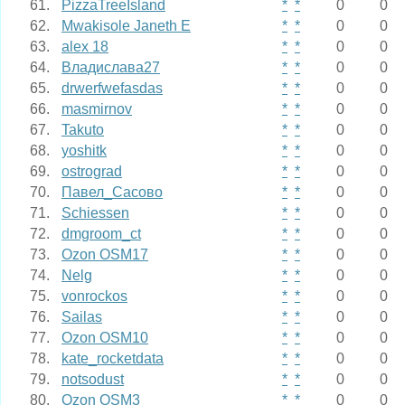
61.
PizzaTreeIsland
*
*
0
0
62.
Mwakisole Janeth E
*
*
0
0
63.
alex 18
*
*
0
0
64.
Владислава27
*
*
0
0
65.
drwerfwefasdas
*
*
0
0
66.
masmirnov
*
*
0
0
67.
Takuto
*
*
0
0
68.
yoshitk
*
*
0
0
69.
ostrograd
*
*
0
0
70.
Павел_Сасово
*
*
0
0
71.
Schiessen
*
*
0
0
72.
dmgroom_ct
*
*
0
0
73.
Ozon OSM17
*
*
0
0
74.
Nelg
*
*
0
0
75.
vonrockos
*
*
0
0
76.
Sailas
*
*
0
0
77.
Ozon OSM10
*
*
0
0
78.
kate_rocketdata
*
*
0
0
79.
notsodust
*
*
0
0
80.
Ozon OSM3
*
*
0
0