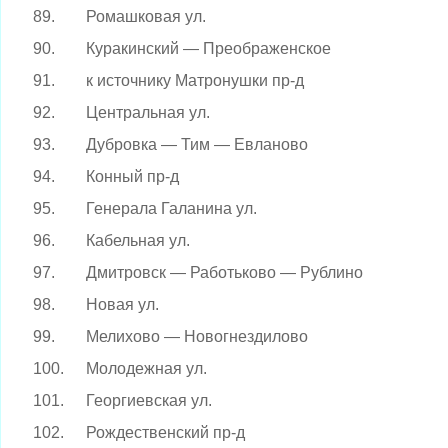
89.
Ромашковая ул.
90.
Куракинский — Преображенское
91.
к источнику Матронушки пр-д
92.
Центральная ул.
93.
Дубровка — Тим — Евланово
94.
Конный пр-д
95.
Генерала Галанина ул.
96.
Кабельная ул.
97.
Дмитровск — Работьково — Рублино
98.
Новая ул.
99.
Мелихово — Новогнездилово
100.
Молодежная ул.
101.
Георгиевская ул.
102.
Рождественский пр-д