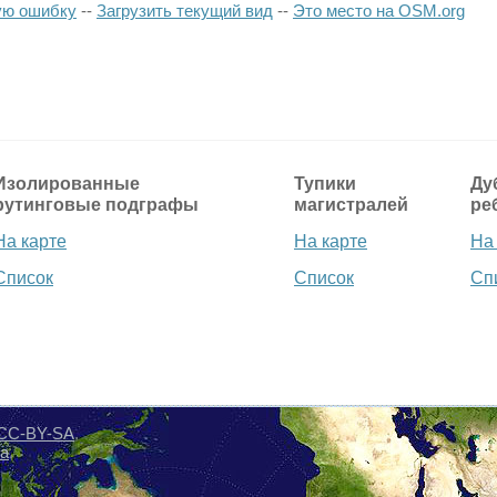
ую ошибку
--
Загрузить текущий вид
--
Это место на OSM.org
Изолированные
Тупики
Ду
рутинговые подграфы
магистралей
ре
На карте
На карте
На
Список
Список
Сп
CC-BY-SA
.
а
.