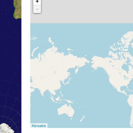
+
−
Permalink