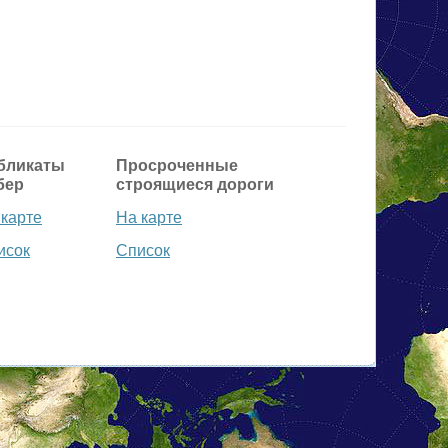
бликаты
Просроченные
бер
строящиеся дороги
 карте
На карте
исок
Список