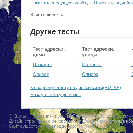
Показать следущую ошибку
--
Показать случайн
Всего ошибок: 0
Другие тесты
Тест адрески,
Тест адрески,
дома
улицы
На карте
На карте
Список
Список
К сводному отчету по данной карте(RU-IVA)
Назад к списку регионов
© Карты — участники проекта
OpenStreetMap
, по лицензии
Дизайн страницы на основе макета
Владимира Котельников
Cайт существует при поддержке
Гис-Лаб
.