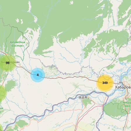
99
4
349