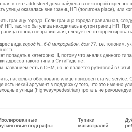
нная в теге addr:street дома найдена в некоторой окресност
сть улицы оказалась вне границ НП (полигона place), или к
ить границу города. Если граница города правильная, следу
й НП, так, что бы улица находилась внутри границ НП. При 
граница города неправильная, следует ее откорректировать
дрес вида
город N., 6-й микрорайон, дом 77
, т.е. топоним, у
тность.
ет попадать в категорию III, потому что анализ данного тип
и адресов такого типа в СитиГиде нет.
м названием есть в OSM, но не является рутиговой в СитиГ
ить, насколько обосновано улице присвоен статус service.
е есть некий аргумент в поддержку того, что это именно ули
еходные улицы (highway=pedestrian) трогать не рекомендуе
Изолированные
Тупики
Ду
рутинговые подграфы
магистралей
ре