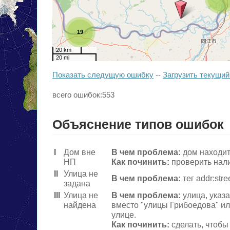
19
20 km
20 mi
Показать следущую ошибку
--
Загрузить текущий
всего ошибок:553
Объяснение типов ошибок
I
Дом вне
В чем проблема:
дом находитс
НП
Как починить:
проверить нали
II
Улица не
В чем проблема:
тег addr:str
задана
III
Улица не
В чем проблема:
улица, указ
найдена
вместо "улицы Грибоедова" ил
улице.
Как починить:
сделать, чтобы