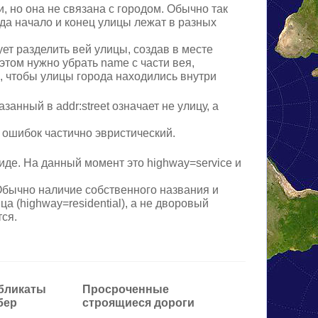
и, но она не связана с городом. Обычно так
огда начало и конец улицы лежат в разных
ет разделить вей улицы, создав в месте
этом нужно убрать name c части вея,
, чтобы улицы города находились внутри
казанный в addr:street означает не улицу, а
а ошибок частично эвристический.
иде. На данный момент это highway=service и
 Обычно наличие собственного названия и
ца (highway=residential), а не дворовый
тся.
бликаты
Просроченные
бер
строящиеся дороги