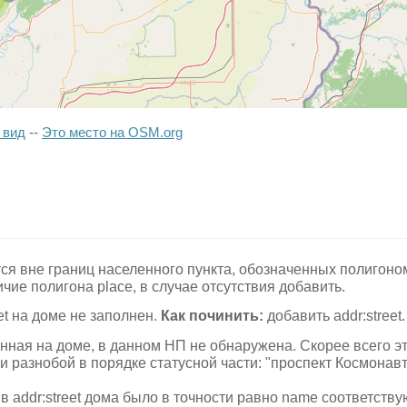
 вид
--
Это место на OSM.org
я вне границ населенного пункта, обозначенных полигоном p
чие полигона place, в случае отсутствия добавить.
eet на доме не заполнен.
Как починить:
добавить addr:street.
анная на доме, в данном НП не обнаружена. Скорее всего э
и разнобой в порядке статусной части: "проспект Космонавт
 в addr:street дома было в точности равно name соответств