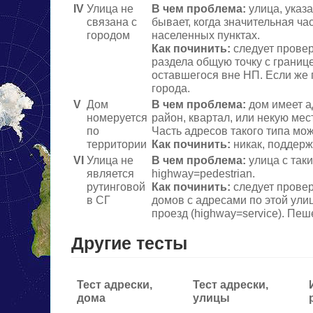
IV
Улица не
В чем проблема:
улица, указа
связана с
бывает, когда значительная ча
городом
населенных пунктах.
Как починить:
следует провер
раздела общую точку с границе
оставшегося вне НП. Если же 
города.
V
Дом
В чем проблема:
дом имеет а
номеруется
район, квартал, или некую мес
по
Часть адресов такого типа мож
территории
Как починить:
никак, поддержк
VI
Улица не
В чем проблема:
улица с таки
является
highway=pedestrian.
рутинговой
Как починить:
следует провер
в СГ
домов с адресами по этой улиц
проезд (highway=service). Пеш
Другие тесты
Тест адрески,
Тест адрески,
дома
улицы