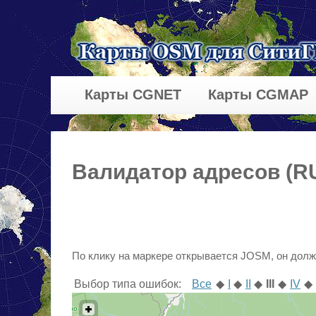
Карты CGNET
Карты CGMAP
Валидатор адресов (RU
По клику на маркере открывается JOSM, он долж
Выбор типа ошибок:
Все
◆
I
◆
II
◆
III
◆
IV
◆