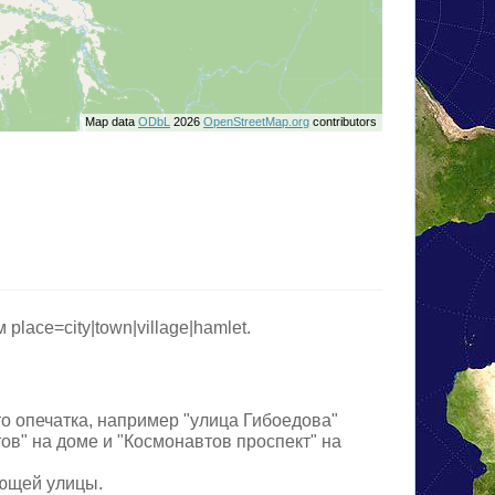
Map data
ODbL
2026
OpenStreetMap.org
contributors
lace=city|town|village|hamlet.
то опечатка, например "улица Гибоедова"
ов" на доме и "Космонавтов проспект" на
ующей улицы.