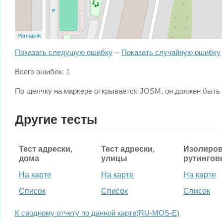
Permalink
Показать следущую ошибку
--
Показать случайную ошибку
Всего ошибок: 1
По щелчку на маркере открывается JOSM, он должен быть
Другие тесты
Тест адрески,
Тест адрески,
Изолиро
дома
улицы
рутингов
На карте
На карте
На карте
Список
Список
Список
К сводному отчету по данной карте(RU-MOS-E)