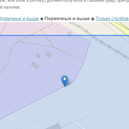
unk, или trunk и primary) должен получаться связный граф, приг
й палочек.
Вторичные и выше
◆
Первичные и выше
◆
Только столбо