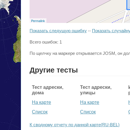
Permalink
Показать следущую ошибку
--
Показать случайн
Всего ошибок: 1
По щелчку на маркере открывается JOSM, он до
Другие тесты
Тест адрески,
Тест адрески,
дома
улицы
На карте
На карте
Список
Список
К сводному отчету по данной карте(RU-BEL)