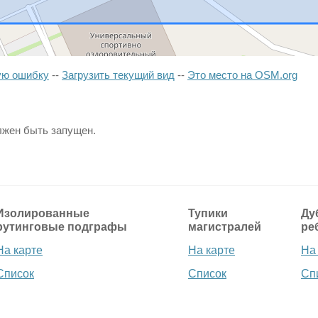
ую ошибку
--
Загрузить текущий вид
--
Это место на OSM.org
лжен быть запущен.
Изолированные
Тупики
Ду
рутинговые подграфы
магистралей
ре
На карте
На карте
На
Список
Список
Сп