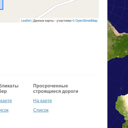
Leaflet
| Данные карты - участники
© OpenStreetMap
бликаты
Просроченные
бер
строящиеся дороги
 карте
На карте
исок
Список