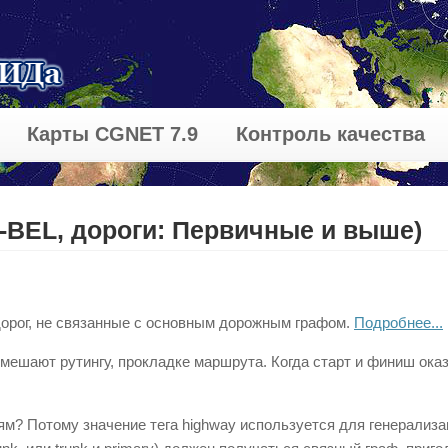
Карты CGNET 7.9
Контроль качества
U-BEL, дороги: Первичные и выше)
 дорог, не связанные с основным дорожным графом.
Подробнее...
 мешают рутингу, прокладке маршрута. Когда старт и финиш ок
м? Потому значение тега highway используется для генерализа