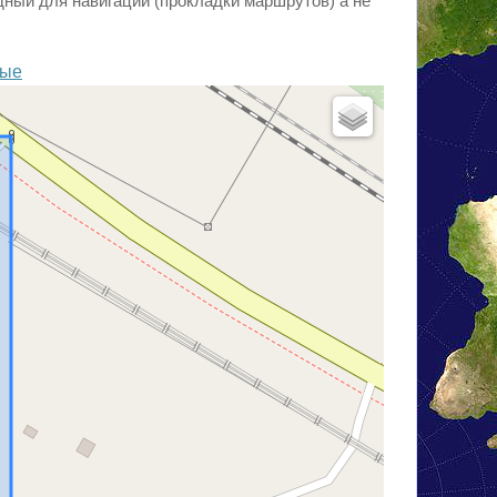
одный для навигации (прокладки маршрутов) а не
вые