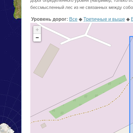
дорог определенного уровня (например, только tr
бессмысленный лес из не связанных между собо
Уровень дорог:
Все
◆
Третичные и выше
◆
+
−